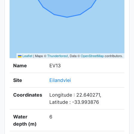
Leaflet
|
Maps ©
Thunderforest
, Data ©
OpenStreetMap
contributors.
Name
EV13
Site
Eilandvlei
Coordinates
Longitude : 22.640271,
Latitude : -33.993876
Water
6
depth (m)