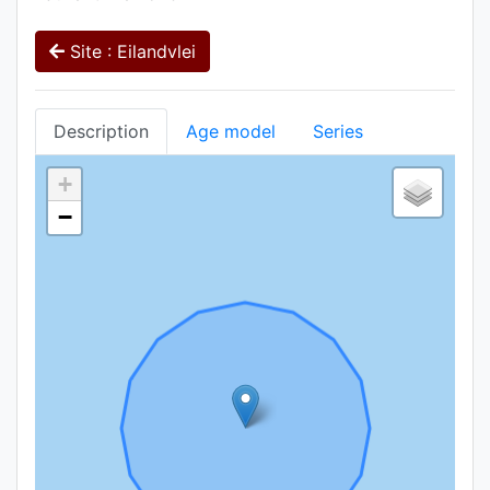
Site : Eilandvlei
Description
Age model
Series
+
−