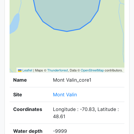
Leaflet
|
Maps ©
Thunderforest
, Data ©
OpenStreetMap
contributors.
Name
Mont Valin_core1
Site
Mont Valin
Coordinates
Longitude : -70.83, Latitude :
48.61
Water depth
-9999