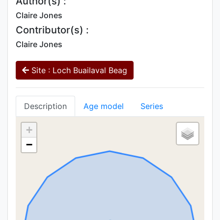
Author(s) :
Claire Jones
Contributor(s) :
Claire Jones
Site : Loch Buailaval Beag
Description
Age model
Series
+
−