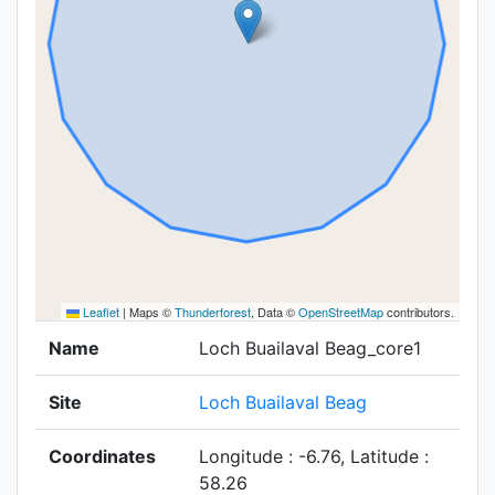
Leaflet
|
Maps ©
Thunderforest
, Data ©
OpenStreetMap
contributors.
Name
Loch Buailaval Beag_core1
Site
Loch Buailaval Beag
Coordinates
Longitude : -6.76, Latitude :
58.26