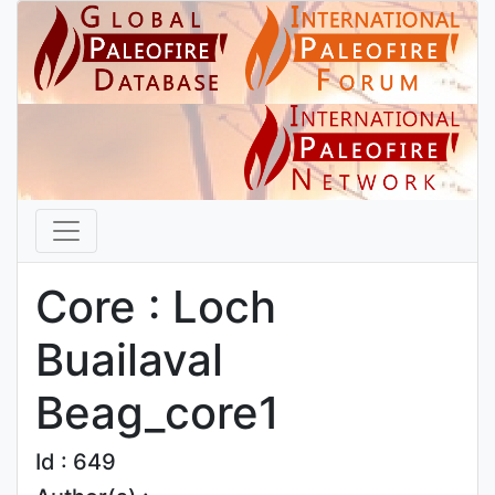
Core : Loch
Buailaval
Beag_core1
Id : 649