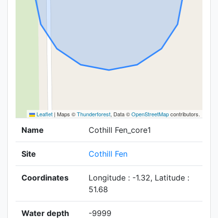
Leaflet
|
Maps ©
Thunderforest
, Data ©
OpenStreetMap
contributors.
Name
Cothill Fen_core1
Site
Cothill Fen
Coordinates
Longitude : -1.32, Latitude :
51.68
Water depth
-9999