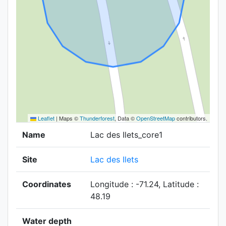
Leaflet
|
Maps ©
Thunderforest
, Data ©
OpenStreetMap
contributors.
Name
Lac des Ilets_core1
Site
Lac des Ilets
Coordinates
Longitude : -71.24, Latitude :
48.19
Water depth