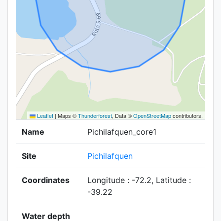
Leaflet
|
Maps ©
Thunderforest
, Data ©
OpenStreetMap
contributors.
Name
Pichilafquen_core1
Site
Pichilafquen
Coordinates
Longitude : -72.2, Latitude :
-39.22
Water depth