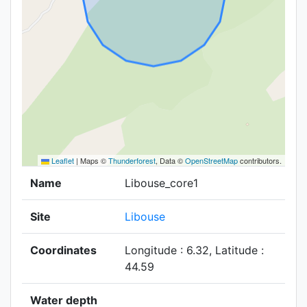
Leaflet
|
Maps ©
Thunderforest
, Data ©
OpenStreetMap
contributors.
Name
Libouse_core1
Site
Libouse
Coordinates
Longitude : 6.32, Latitude :
44.59
Water depth