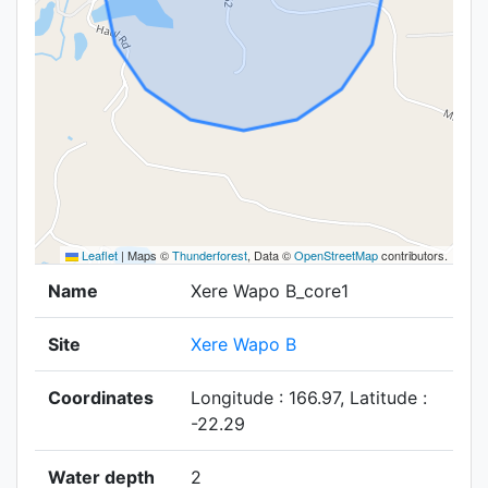
Leaflet
|
Maps ©
Thunderforest
, Data ©
OpenStreetMap
contributors.
Name
Xere Wapo B_core1
Site
Xere Wapo B
Coordinates
Longitude : 166.97, Latitude :
-22.29
Water depth
2